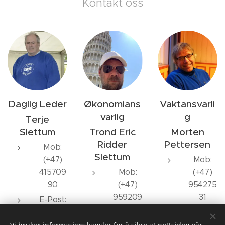
Kontakt oss
Daglig Leder
Økonomians
Vaktansvarli
varlig
g
Terje
Slettum
Trond Eric
Morten
Ridder
Pettersen
Mob:
Slettum
(+47)
Mob:
415709
Mob:
(+47)
90
(+47)
954275
959209
31
E-Post:
77
E-
Terje@
E-Post: