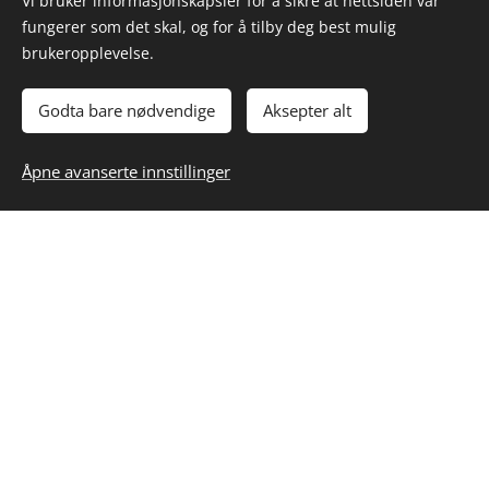
Post:M
2830.n
Vi bruker informasjonskapsler for å sikre at nettsiden vår
Trond
fungerer som det skal, og for å tilby deg best mulig
orten@
o
brukeropplevelse.
@2830.
2830.n
no
o
Godta bare nødvendige
Aksepter alt
Åpne avanserte innstillinger
Toten
Livscene
Toten Livescene, Org.nr: 924567007, e-post: trond@2830.no